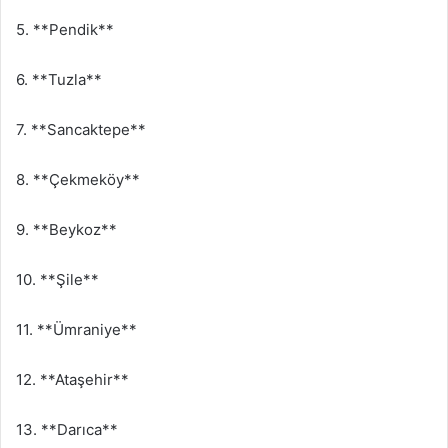
5. **Pendik**
6. **Tuzla**
7. **Sancaktepe**
8. **Çekmeköy**
9. **Beykoz**
10. **Şile**
11. **Ümraniye**
12. **Ataşehir**
13. **Darıca**