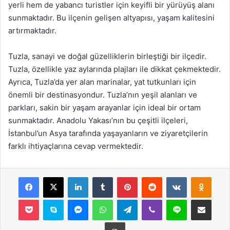
yerli hem de yabancı turistler için keyifli bir yürüyüş alanı
sunmaktadır. Bu ilçenin gelişen altyapısı, yaşam kalitesini
artırmaktadır.
Tuzla, sanayi ve doğal güzelliklerin birleştiği bir ilçedir.
Tuzla, özellikle yaz aylarında plajları ile dikkat çekmektedir.
Ayrıca, Tuzla’da yer alan marinalar, yat tutkunları için
önemli bir destinasyondur. Tuzla’nın yeşil alanları ve
parkları, sakin bir yaşam arayanlar için ideal bir ortam
sunmaktadır. Anadolu Yakası’nın bu çeşitli ilçeleri,
İstanbul’un Asya tarafında yaşayanların ve ziyaretçilerin
farklı ihtiyaçlarına cevap vermektedir.
Facebook
X
LinkedIn
Tumblr
Pinterest
Reddit
VKontakte
Odnok
Pocket
Skype
Messenger
WhatsApp
Telegram
Viber
Line
E-Posta ile payla
Yazdır