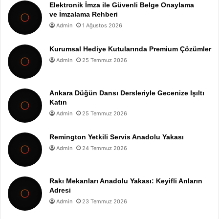
Elektronik İmza ile Güvenli Belge Onaylama
ve İmzalama Rehberi
Admin
1 Ağustos 2026
Kurumsal Hediye Kutularında Premium Çözümler
Admin
25 Temmuz 2026
Ankara Düğün Dansı Dersleriyle Gecenize Işıltı
Katın
Admin
25 Temmuz 2026
Remington Yetkili Servis Anadolu Yakası
Admin
24 Temmuz 2026
Rakı Mekanları Anadolu Yakası: Keyifli Anların
Adresi
Admin
23 Temmuz 2026