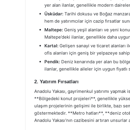
yer alan ilanlar, genellikle modern dairele
Üsküdar:
Tarihi dokusu ve Boğaz manzarası
hem de yatırımcılar için cazip fırsatlar su
Maltepe:
Geniş yeşil alanları ve yeni konut
Maltepe’deki ilanlar, genellikle daha uygun
Kartal:
Gelişen sanayi ve ticaret alanları i
ofis alanları için geniş bir yelpazeye sahipt
Pendik:
Deniz kenarında yer alan bu bölge,
ilanlar, genellikle aileler için uygun fiyat
2. Yatırım Fırsatları
Anadolu Yakası, gayrimenkul yatırımı yapmak ist
**Bölgedeki konut projeleri**, genellikle yüksek
ulaşım projelerinin gelişimi ile birlikte, bazı s
göstermektedir. **Metro hatları**, **deniz oto
Anadolu Yakası’nın cazibesini artıran unsurlar 