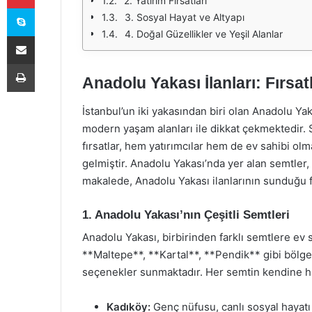
2. Yatırım Fırsatları
Skype
3. Sosyal Hayat ve Altyapı
4. Doğal Güzellikler ve Yeşil Alanlar
E-Posta ile paylaş
Yazdır
Anadolu Yakası İlanları: Fırsa
İstanbul’un iki yakasından biri olan Anadolu Yaka
modern yaşam alanları ile dikkat çekmektedir. S
fırsatlar, hem yatırımcılar hem de ev sahibi ol
gelmiştir. Anadolu Yakası’nda yer alan semtler,
makalede, Anadolu Yakası ilanlarının sunduğu fı
1. Anadolu Yakası’nın Çeşitli Semtleri
Anadolu Yakası, birbirinden farklı semtlere ev 
**Maltepe**, **Kartal**, **Pendik** gibi bölge
seçenekler sunmaktadır. Her semtin kendine has
Kadıköy:
Genç nüfusu, canlı sosyal hayatı 