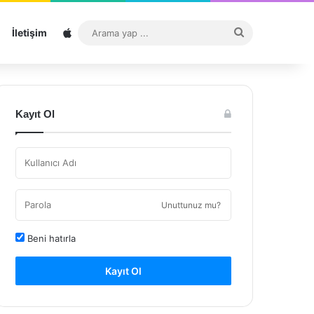
Sitemap
Arama
İletişim
yap
...
Kayıt Ol
Unuttunuz mu?
Beni hatırla
Kayıt Ol