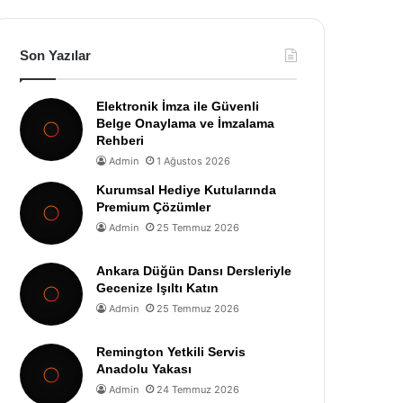
Son Yazılar
Elektronik İmza ile Güvenli
Belge Onaylama ve İmzalama
Rehberi
Admin
1 Ağustos 2026
Kurumsal Hediye Kutularında
Premium Çözümler
Admin
25 Temmuz 2026
Ankara Düğün Dansı Dersleriyle
Gecenize Işıltı Katın
Admin
25 Temmuz 2026
Remington Yetkili Servis
Anadolu Yakası
Admin
24 Temmuz 2026