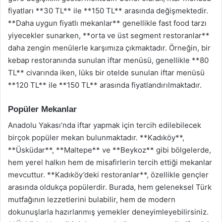
fiyatları **30 TL** ile **150 TL** arasında değişmektedir.
**Daha uygun fiyatlı mekanlar** genellikle fast food tarzı
yiyecekler sunarken, **orta ve üst segment restoranlar**
daha zengin menülerle karşımıza çıkmaktadır. Örneğin, bir
kebap restoranında sunulan iftar menüsü, genellikle **80
TL** civarında iken, lüks bir otelde sunulan iftar menüsü
**120 TL** ile **150 TL** arasında fiyatlandırılmaktadır.
Popüler Mekanlar
Anadolu Yakası’nda iftar yapmak için tercih edilebilecek
birçok popüler mekan bulunmaktadır. **Kadıköy**,
**Üsküdar**, **Maltepe** ve **Beykoz** gibi bölgelerde,
hem yerel halkın hem de misafirlerin tercih ettiği mekanlar
mevcuttur. **Kadıköy’deki restoranlar**, özellikle gençler
arasında oldukça popülerdir. Burada, hem geleneksel Türk
mutfağının lezzetlerini bulabilir, hem de modern
dokunuşlarla hazırlanmış yemekler deneyimleyebilirsiniz.