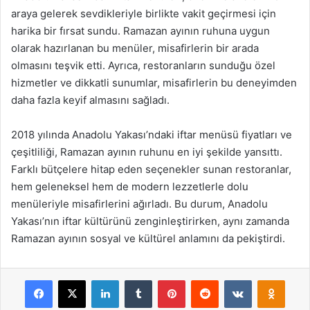
araya gelerek sevdikleriyle birlikte vakit geçirmesi için
harika bir fırsat sundu. Ramazan ayının ruhuna uygun
olarak hazırlanan bu menüler, misafirlerin bir arada
olmasını teşvik etti. Ayrıca, restoranların sunduğu özel
hizmetler ve dikkatli sunumlar, misafirlerin bu deneyimden
daha fazla keyif almasını sağladı.
2018 yılında Anadolu Yakası’ndaki iftar menüsü fiyatları ve
çeşitliliği, Ramazan ayının ruhunu en iyi şekilde yansıttı.
Farklı bütçelere hitap eden seçenekler sunan restoranlar,
hem geleneksel hem de modern lezzetlerle dolu
menüleriyle misafirlerini ağırladı. Bu durum, Anadolu
Yakası’nın iftar kültürünü zenginleştirirken, aynı zamanda
Ramazan ayının sosyal ve kültürel anlamını da pekiştirdi.
Facebook
X
LinkedIn
Tumblr
Pinterest
Reddit
VKontakte
Odnok
Pocket
Skype
Messenger
WhatsApp
Telegram
Viber
Line
E-Posta ile payla