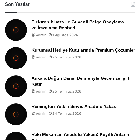
Son Yazılar
Elektronik İmza ile Güvenli Belge Onaylama
ve İmzalama Rehberi
Admin
1 Ağustos 2026
Kurumsal Hediye Kutularında Premium Çözümler
Admin
25 Temmuz 2026
Ankara Düğün Dansı Dersleriyle Gecenize Işıltı
Katın
Admin
25 Temmuz 2026
Remington Yetkili Servis Anadolu Yakası
Admin
24 Temmuz 2026
Rakı Mekanları Anadolu Yakası: Keyifli Anların