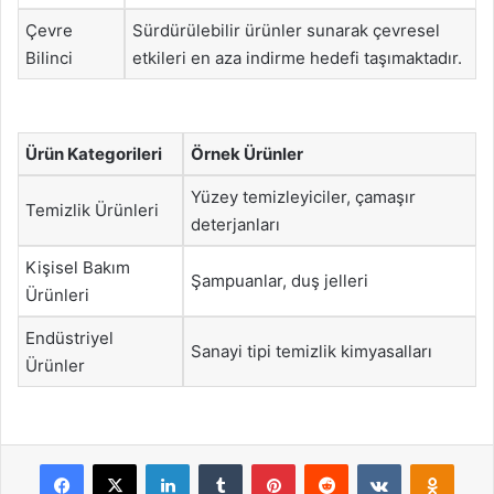
Çevre
Sürdürülebilir ürünler sunarak çevresel
Bilinci
etkileri en aza indirme hedefi taşımaktadır.
Ürün Kategorileri
Örnek Ürünler
Yüzey temizleyiciler, çamaşır
Temizlik Ürünleri
deterjanları
Kişisel Bakım
Şampuanlar, duş jelleri
Ürünleri
Endüstriyel
Sanayi tipi temizlik kimyasalları
Ürünler
Facebook
X
LinkedIn
Tumblr
Pinterest
Reddit
VKontakte
Odnok