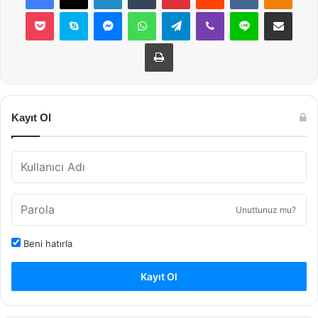
Pocket
Skype
Messenger
WhatsApp
Telegram
Viber
Line
E-Posta ile payla
Yazdır
Kayıt Ol
Unuttunuz mu?
Beni hatırla
Kayıt Ol