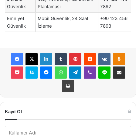
Güvenlik
Planlaması
7892
Emniyet
Mobil Güvenlik, 24 Saat
+90 123 456
Güvenlik
İzleme
7893
Facebook
X
LinkedIn
Tumblr
Pinterest
Reddit
VKontakte
Odnok
Pocket
Skype
Messenger
WhatsApp
Telegram
Viber
Line
E-Posta ile payla
Yazdır
Kayıt Ol