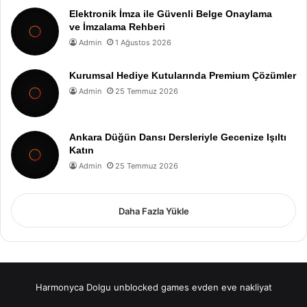
Elektronik İmza ile Güvenli Belge Onaylama
ve İmzalama Rehberi
Admin
1 Ağustos 2026
Kurumsal Hediye Kutularında Premium Çözümler
Admin
25 Temmuz 2026
Ankara Düğün Dansı Dersleriyle Gecenize Işıltı
Katın
Admin
25 Temmuz 2026
Daha Fazla Yükle
Harmonyca Dolgu
unblocked games
evden eve nakliyat