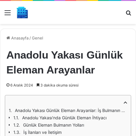
Menü
Ar
Anasayfa
/
Genel
Anadolu Yakası Günlük
Eleman Arayanlar
6 Aralık 2024
3 dakika okuma süresi
Anadolu Yakası Günlük Eleman Arayanlar: İş Bulmanın Yeni Yolu
Anadolu Yakası’nda Günlük Eleman İhtiyacı
Günlük Eleman Bulmanın Yolları
İş İlanları ve İletişim