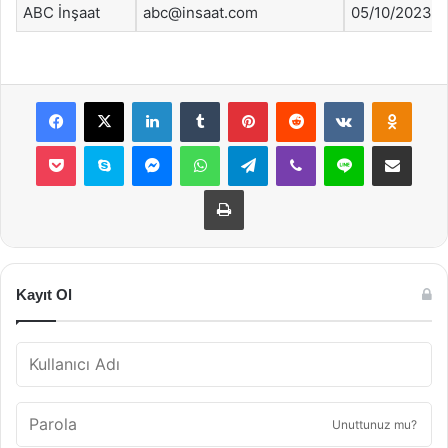
ABC İnşaat
abc@insaat.com
05/10/2023
Facebook
X
LinkedIn
Tumblr
Pinterest
Reddit
VKontakte
Odnok
Pocket
Skype
Messenger
WhatsApp
Telegram
Viber
Line
E-Posta ile payla
Yazdır
Kayıt Ol
Unuttunuz mu?