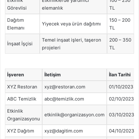
Etkinlik
Etkinliklerde yardımcı
100 – 250
Görevlisi
elemanlık
TL
Dağıtım
150 – 200
Yiyecek veya ürün dağıtımı
Elemanı
TL
Temel inşaat işleri, taşeron
200 – 350
İnşaat İşçisi
projeleri
TL
İşveren
İletişim
İlan Tarihi
XYZ Restoran
xyz@restoran.com
01/10/2023
ABC Temizlik
abc@temizlik.com
02/10/2023
Etkinlik
etkinlik@organizasyon.com
03/10/2023
Organizasyonu
XYZ Dağıtım
xyz@dagitim.com
04/10/2023