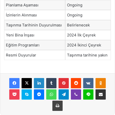
Planlama Aşaması
Ongoing
İzinlerin Alınması
Ongoing
Taşınma Tarihinin Duyurulması
Belirlenecek
Yeni Bina İnşası
2024 İlk Çeyrek
Eğitim Programları
2024 İkinci Çeyrek
Resmi Duyurular
Taşınma tarihine yakın
Facebook
X
LinkedIn
Tumblr
Pinterest
Reddit
VKontakte
Odnok
Pocket
Skype
Messenger
WhatsApp
Telegram
Viber
Line
E-Posta ile payla
Yazdır