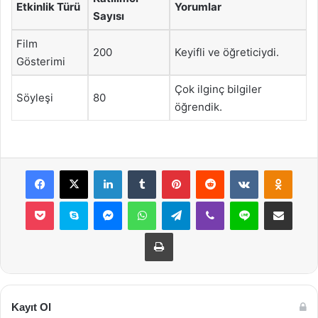
Etkinlik Türü
Yorumlar
Sayısı
Film
200
Keyifli ve öğreticiydi.
Gösterimi
Çok ilginç bilgiler
Söyleşi
80
öğrendik.
Facebook
X
LinkedIn
Tumblr
Pinterest
Reddit
VKontakte
Odnok
Pocket
Skype
Messenger
WhatsApp
Telegram
Viber
Line
E-Posta ile payla
Yazdır
Kayıt Ol