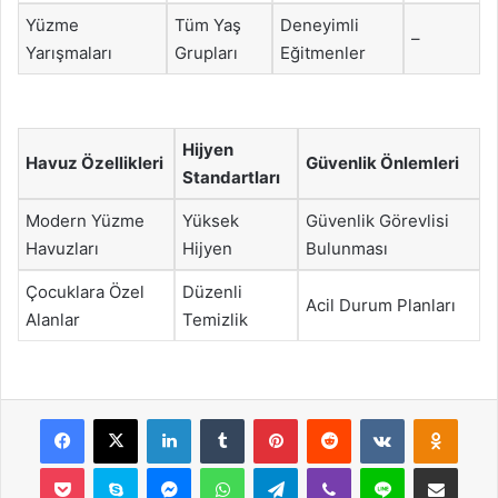
Yüzme
Tüm Yaş
Deneyimli
–
Yarışmaları
Grupları
Eğitmenler
Hijyen
Havuz Özellikleri
Güvenlik Önlemleri
Standartları
Modern Yüzme
Yüksek
Güvenlik Görevlisi
Havuzları
Hijyen
Bulunması
Çocuklara Özel
Düzenli
Acil Durum Planları
Alanlar
Temizlik
Facebook
X
LinkedIn
Tumblr
Pinterest
Reddit
VKontakte
Odnok
Pocket
Skype
Messenger
WhatsApp
Telegram
Viber
Line
E-Posta ile payla