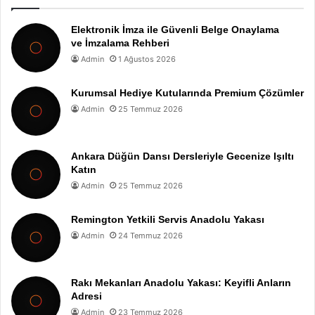
Elektronik İmza ile Güvenli Belge Onaylama
ve İmzalama Rehberi
Admin
1 Ağustos 2026
Kurumsal Hediye Kutularında Premium Çözümler
Admin
25 Temmuz 2026
Ankara Düğün Dansı Dersleriyle Gecenize Işıltı
Katın
Admin
25 Temmuz 2026
Remington Yetkili Servis Anadolu Yakası
Admin
24 Temmuz 2026
Rakı Mekanları Anadolu Yakası: Keyifli Anların
Adresi
Admin
23 Temmuz 2026