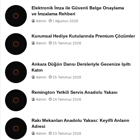
Elektronik İmza ile Güvenli Belge Onaylama
ve İmzalama Rehberi
Admin
1 Ağustos 2026
Kurumsal Hediye Kutularında Premium Çözümler
Admin
25 Temmuz 2026
Ankara Düğün Dansı Dersleriyle Gecenize Işıltı
Katın
Admin
25 Temmuz 2026
Remington Yetkili Servis Anadolu Yakası
Admin
24 Temmuz 2026
Rakı Mekanları Anadolu Yakası: Keyifli Anların
Adresi
Admin
23 Temmuz 2026