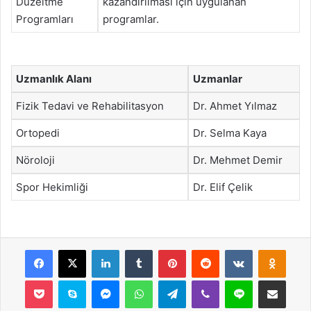
Düzeltme
kazandırılması için uygulanan
Programları
programlar.
Uzmanlık Alanı
Uzmanlar
Fizik Tedavi ve Rehabilitasyon
Dr. Ahmet Yılmaz
Ortopedi
Dr. Selma Kaya
Nöroloji
Dr. Mehmet Demir
Spor Hekimliği
Dr. Elif Çelik
Facebook
X
LinkedIn
Tumblr
Pinterest
Reddit
VKontakte
Odnok
Pocket
Skype
Messenger
WhatsApp
Telegram
Viber
Line
E-Posta ile payla
Yazdır