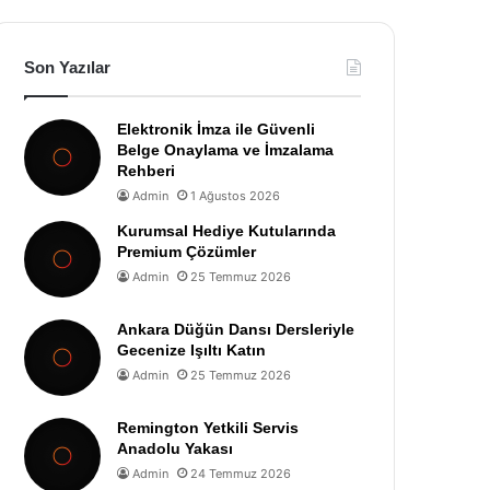
Son Yazılar
Elektronik İmza ile Güvenli
Belge Onaylama ve İmzalama
Rehberi
Admin
1 Ağustos 2026
Kurumsal Hediye Kutularında
Premium Çözümler
Admin
25 Temmuz 2026
Ankara Düğün Dansı Dersleriyle
Gecenize Işıltı Katın
Admin
25 Temmuz 2026
Remington Yetkili Servis
Anadolu Yakası
Admin
24 Temmuz 2026