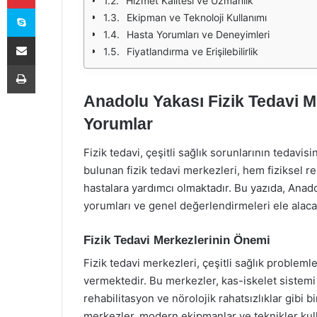
Hizmet Kalitesi ve Uzmanlık
Skype
Ekipman ve Teknoloji Kullanımı
Hasta Yorumları ve Deneyimleri
E-Posta ile paylaş
Fiyatlandırma ve Erişilebilirlik
Yazdır
Anadolu Yakası Fizik Tedavi M
Yorumlar
Fizik tedavi, çeşitli sağlık sorunlarının tedavi
bulunan fizik tedavi merkezleri, hem fiziksel 
hastalara yardımcı olmaktadır. Bu yazıda, Anado
yorumları ve genel değerlendirmeleri ele alaca
Fizik Tedavi Merkezlerinin Önemi
Fizik tedavi merkezleri, çeşitli sağlık probleml
vermektedir. Bu merkezler, kas-iskelet sistemi r
rehabilitasyon ve nörolojik rahatsızlıklar gibi
merkezler, modern ekipmanlar ve teknikler kulla