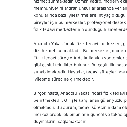
hizmet sunmaktadır. Uzman kadro, modern ekipm
memnuniyetini artıran unsurlar arasında yer al
konularında bazı iyileştirmelere ihtiyaç olduğu
bireyler için bu merkezler, profesyonel destek a
fizik tedavi merkezlerinin sunduğu hizmetlerden
Anadolu Yakası’ndaki fizik tedavi merkezleri, gen
dizi hizmet sunmaktadır. Bu merkezler, modern
Fizik tedavi süreçlerinde kullanılan yöntemler 
gibi çeşitli teknikler bulunur. Bu çeşitlilik, hast
sunabilmektedir. Hastalar, tedavi süreçlerinde a
iyileşme sürecine girmektedir.
Birçok hasta, Anadolu Yakası’ndaki fizik tedav
belirtmektedir. Girişte karşılanan güler yüzlü 
olmaktadır. Bu durum, tedavi sürecinin daha ol
merkezlerdeki ekipmanların güncel ve teknoloji
duymalarını sağlamaktadır.