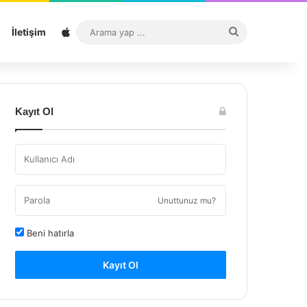
Sitemap
Arama
İletişim
yap
...
Kayıt Ol
Unuttunuz mu?
Beni hatırla
Kayıt Ol