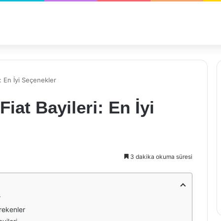
: En İyi Seçenekler
iat Bayileri: En İyi
3 dakika okuma süresi
r
rekenler