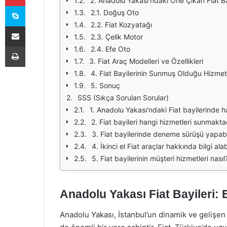
2. Anadolu Yakası'ndaki Öne Çıkan Fiat Ba
Skype
2.1. Doğuş Oto
2.2. Fiat Kozyatağı
E-Posta ile paylaş
2.3. Çelik Motor
Yazdır
2.4. Efe Oto
3. Fiat Araç Modelleri ve Özellikleri
4. Fiat Bayilerinin Sunmuş Olduğu Hizmet
5. Sonuç
SSS (Sıkça Sorulan Sorular)
1. Anadolu Yakası'ndaki Fiat bayilerinde 
2. Fiat bayileri hangi hizmetleri sunmakta
3. Fiat bayilerinde deneme sürüşü yapabi
4. İkinci el Fiat araçlar hakkında bilgi ala
5. Fiat bayilerinin müşteri hizmetleri nasıl
Anadolu Yakası Fiat Bayileri: 
Anadolu Yakası, İstanbul’un dinamik ve gelişen