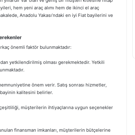
n yıllardır var olan ve geniş bir müşteri kitlesine hitap
ileri, hem yeni araç alımı hem de ikinci el araç
kalede, Anadolu Yakası’ndaki en iyi Fiat bayilerini ve
erekenler
irkaç önemli faktör bulunmaktadır:
ından yetkilendirilmiş olması gerekmektedir. Yetkili
sunmaktadır.
 memnuniyetine önem verir. Satış sonrası hizmetler,
ayinin kalitesini belirler.
şitliliği, müşterilerin ihtiyaçlarına uygun seçenekler
nulan finansman imkanları, müşterilerin bütçelerine