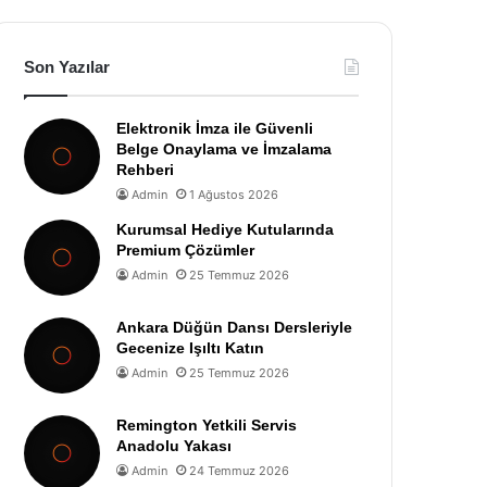
Son Yazılar
Elektronik İmza ile Güvenli
Belge Onaylama ve İmzalama
Rehberi
Admin
1 Ağustos 2026
Kurumsal Hediye Kutularında
Premium Çözümler
Admin
25 Temmuz 2026
Ankara Düğün Dansı Dersleriyle
Gecenize Işıltı Katın
Admin
25 Temmuz 2026
Remington Yetkili Servis
Anadolu Yakası
Admin
24 Temmuz 2026