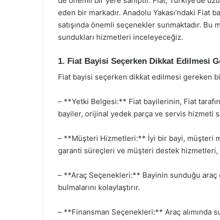
de önemli bir yere sahiptir. Fiat, Türkiye’de uzu
eden bir markadır. Anadolu Yakası’ndaki Fiat bay
satışında önemli seçenekler sunmaktadır. Bu ma
sundukları hizmetleri inceleyeceğiz.
1. Fiat Bayisi Seçerken Dikkat Edilmesi G
Fiat bayisi seçerken dikkat edilmesi gereken b
– **Yetki Belgesi:** Fiat bayilerinin, Fiat taraf
bayiler, orijinal yedek parça ve servis hizmeti 
– **Müşteri Hizmetleri:** İyi bir bayi, müşteri
garanti süreçleri ve müşteri destek hizmetleri, b
– **Araç Seçenekleri:** Bayinin sunduğu araç çe
bulmalarını kolaylaştırır.
– **Finansman Seçenekleri:** Araç alımında su