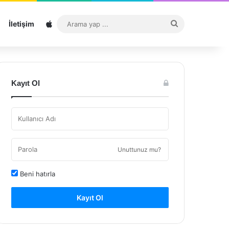
Sitemap
Arama
İletişim
yap
...
Kayıt Ol
Unuttunuz mu?
Beni hatırla
Kayıt Ol