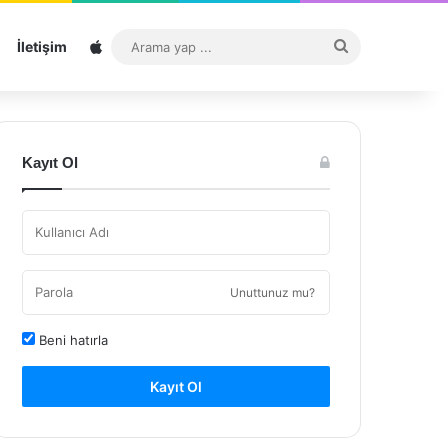
Sitemap
Arama
İletişim
yap
...
Kayıt Ol
Unuttunuz mu?
Beni hatırla
Kayıt Ol