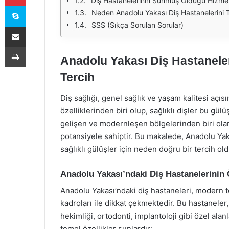
Diş Hastanelerinin Sunmuş Olduğu Hizmet
Skype
Neden Anadolu Yakası Diş Hastanelerini T
SSS (Sıkça Sorulan Sorular)
E-Posta ile paylaş
Yazdır
Anadolu Yakası Diş Hastaneleri
Tercih
Diş sağlığı, genel sağlık ve yaşam kalitesi açıs
özelliklerinden biri olup, sağlıklı dişler bu gül
gelişen ve modernleşen bölgelerinden biri olara
potansiyele sahiptir. Bu makalede, Anadolu Yaka
sağlıklı gülüşler için neden doğru bir tercih old
Anadolu Yakası’ndaki Diş Hastanelerinin Ö
Anadolu Yakası’ndaki diş hastaneleri, modern 
kadroları ile dikkat çekmektedir. Bu hastaneler, 
hekimliği, ortodonti, implantoloji gibi özel al
temel özellikler şunlardır: