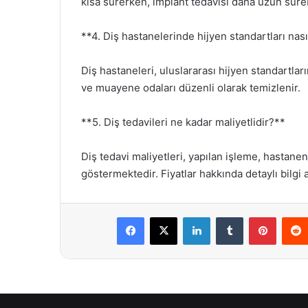
kısa sürerken, implant tedavisi daha uzun süreb
**4. Diş hastanelerinde hijyen standartları nas
Diş hastaneleri, uluslararası hijyen standartları
ve muayene odaları düzenli olarak temizlenir.
**5. Diş tedavileri ne kadar maliyetlidir?**
Diş tedavi maliyetleri, yapılan işleme, hastan
göstermektedir. Fiyatlar hakkında detaylı bilgi 
Facebook
X
LinkedIn
Tumblr
Pintere