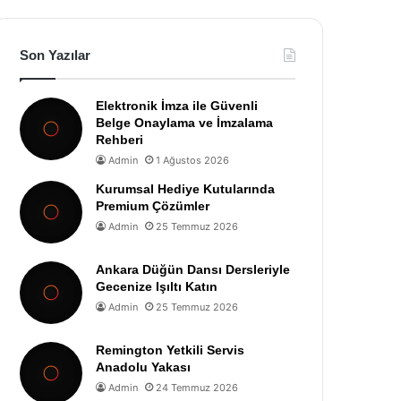
Son Yazılar
Elektronik İmza ile Güvenli
Belge Onaylama ve İmzalama
Rehberi
Admin
1 Ağustos 2026
Kurumsal Hediye Kutularında
Premium Çözümler
Admin
25 Temmuz 2026
Ankara Düğün Dansı Dersleriyle
Gecenize Işıltı Katın
Admin
25 Temmuz 2026
Remington Yetkili Servis
Anadolu Yakası
Admin
24 Temmuz 2026