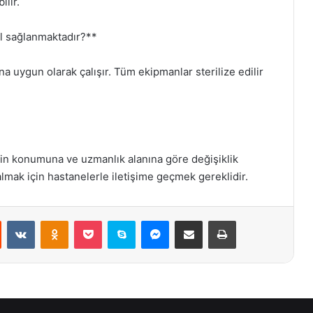
ilir.
ıl sağlanmaktadır?**
na uygun olarak çalışır. Tüm ekipmanlar sterilize edilir
enin konumuna ve uzmanlık alanına göre değişiklik
almak için hastanelerle iletişime geçmek gereklidir.
st
Reddit
VKontakte
Odnoklassniki
Pocket
Skype
Messenger
E-Posta ile paylaş
Yazdır