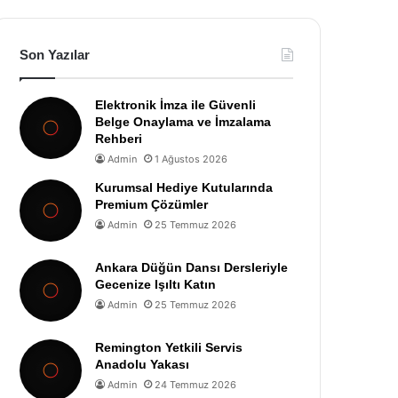
Son Yazılar
Elektronik İmza ile Güvenli
Belge Onaylama ve İmzalama
Rehberi
Admin
1 Ağustos 2026
Kurumsal Hediye Kutularında
Premium Çözümler
Admin
25 Temmuz 2026
Ankara Düğün Dansı Dersleriyle
Gecenize Işıltı Katın
Admin
25 Temmuz 2026
Remington Yetkili Servis
Anadolu Yakası
Admin
24 Temmuz 2026