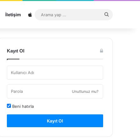
Sitemap
Arama
İletişim
yap
...
Kayıt Ol
Unuttunuz mu?
Beni hatırla
Kayıt Ol