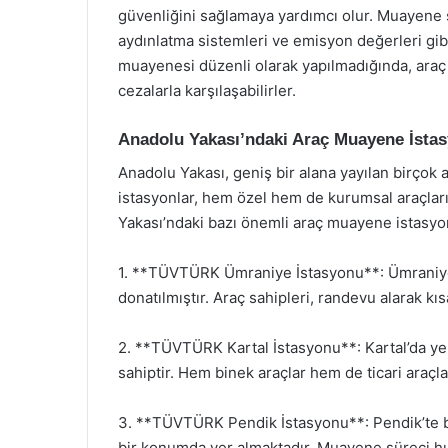
güvenliğini sağlamaya yardımcı olur. Muayene s
aydınlatma sistemleri ve emisyon değerleri gibi 
muayenesi düzenli olarak yapılmadığında, araç s
cezalarla karşılaşabilirler.
Anadolu Yakası’ndaki Araç Muayene İstas
Anadolu Yakası, geniş bir alana yayılan birçok
istasyonlar, hem özel hem de kurumsal araçlar
Yakası’ndaki bazı önemli araç muayene istasyon
1. **TÜVTÜRK Ümraniye İstasyonu**: Ümraniye
donatılmıştır. Araç sahipleri, randevu alarak k
2. **TÜVTÜRK Kartal İstasyonu**: Kartal’da yer
sahiptir. Hem binek araçlar hem de ticari araç
3. **TÜVTÜRK Pendik İstasyonu**: Pendik’te bu
bir konumda yer almaktadır. Muayene süreci hızlı