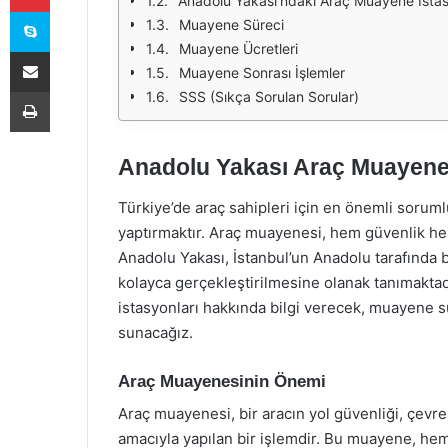
Anadolu Yakası'ndaki Araç Muayene İstas
Skype
Muayene Süreci
Muayene Ücretleri
E-Posta ile paylaş
Muayene Sonrası İşlemler
Yazdır
SSS (Sıkça Sorulan Sorular)
Anadolu Yakası Araç Muayene 
Türkiye’de araç sahipleri için en önemli soruml
yaptırmaktır. Araç muayenesi, hem güvenlik he
Anadolu Yakası, İstanbul’un Anadolu tarafında 
kolayca gerçekleştirilmesine olanak tanımakta
istasyonları hakkında bilgi verecek, muayene sü
sunacağız.
Araç Muayenesinin Önemi
Araç muayenesi, bir aracın yol güvenliği, çevre 
amacıyla yapılan bir işlemdir. Bu muayene, hem