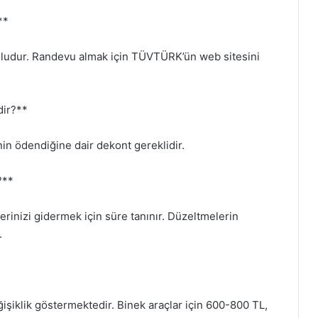
**
nludur. Randevu almak için TÜVTÜRK’ün web sitesini
dir?**
nin ödendiğine dair dekont gereklidir.
?**
inizi gidermek için süre tanınır. Düzeltmelerin
.
işiklik göstermektedir. Binek araçlar için 600-800 TL,