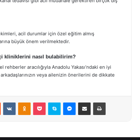
 kanal tedavisi gibi acil müdahale gerektiren birçok diş
ekimleri, acil durumlar için özel eğitim almış
larına büyük önem verilmektedir.
i kliniklerini nasıl bulabilirim?
l rehberler aracılığıyla Anadolu Yakası’ndaki en iyi
a, arkadaşlarınızın veya ailenizin önerilerini de dikkate
st
Reddit
VKontakte
Odnoklassniki
Pocket
Skype
Messenger
E-Posta ile paylaş
Yazdır