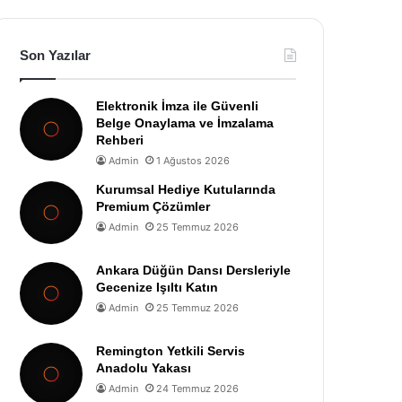
Son Yazılar
Elektronik İmza ile Güvenli
Belge Onaylama ve İmzalama
Rehberi
Admin
1 Ağustos 2026
Kurumsal Hediye Kutularında
Premium Çözümler
Admin
25 Temmuz 2026
Ankara Düğün Dansı Dersleriyle
Gecenize Işıltı Katın
Admin
25 Temmuz 2026
Remington Yetkili Servis
Anadolu Yakası
Admin
24 Temmuz 2026