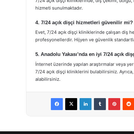
7/24 açık dişçi kliniklerinde, diş çekimi, dolgu,
hizmeti sunulmaktadır.
4. 7/24 açık dişçi hizmetleri güvenilir mi?
Evet, 7/24 açık dişçi kliniklerinde çalışan diş h
profesyonellerdir. Hijyen ve güvenlik standart
5. Anadolu Yakası’nda en iyi 7/24 açık dişç
İnternet üzerinde yapılan araştırmalar veya yere
7/24 açık dişçi kliniklerini bulabilirsiniz. Ayrıc
alabilirsiniz.
Facebook
X
LinkedIn
Tumblr
Pintere