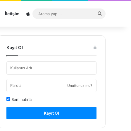
Sitemap
Arama
İletişim
yap
...
Kayıt Ol
Unuttunuz mu?
Beni hatırla
Kayıt Ol