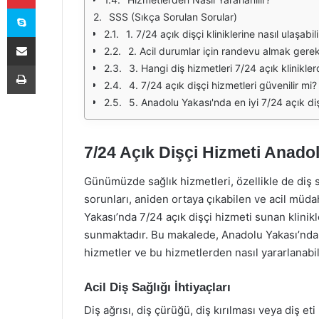
Skype
SSS (Sıkça Sorulan Sorular)
1. 7/24 açık dişçi kliniklerine nasıl ulaşabil
E-Posta ile paylaş
2. Acil durumlar için randevu almak gerek
Yazdır
3. Hangi diş hizmetleri 7/24 açık klinikl
4. 7/24 açık dişçi hizmetleri güvenilir mi?
5. Anadolu Yakası'nda en iyi 7/24 açık dişçi
7/24 Açık Dişçi Hizmeti Anado
Günümüzde sağlık hizmetleri, özellikle de diş s
sorunları, aniden ortaya çıkabilen ve acil müda
Yakası’nda 7/24 açık dişçi hizmeti sunan klinik
sunmaktadır. Bu makalede, Anadolu Yakası’ndaki 
hizmetler ve bu hizmetlerden nasıl yararlanabi
Acil Diş Sağlığı İhtiyaçları
Diş ağrısı, diş çürüğü, diş kırılması veya diş e